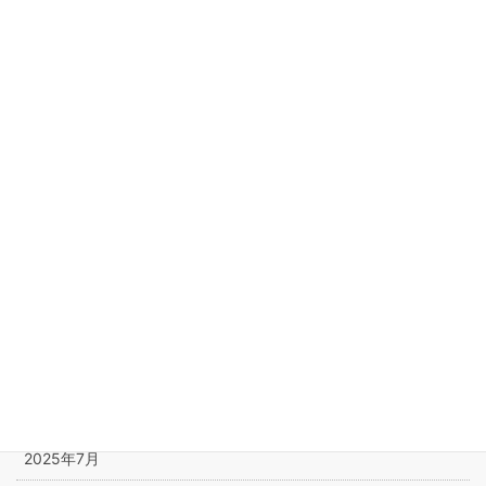
学び
管理人の部屋
遊び
アーカイブ
2026年5月
2026年4月
2025年12月
2025年11月
2025年10月
2025年7月