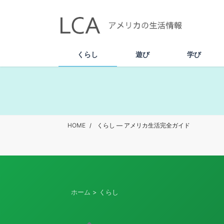
コ
ナ
ン
ビ
テ
ゲ
ン
ー
ツ
シ
くらし
遊び
学び
へ
ョ
ス
ン
キ
に
ッ
移
プ
動
HOME
くらし — アメリカ生活完全ガイド
ホーム
> くらし