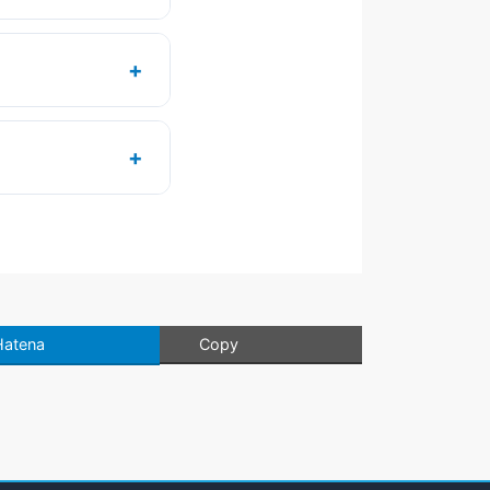
ックリスト」で、ビ
。
+
子どもの教育環境と家族
価サイト、賃借vs
+
gent Care の
ルに備えて、事前に
Hatena
Copy