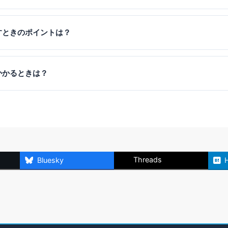
居確保、荷物準備が最優先です。「くらし」カテゴリの「渡米準備チェ
・車免許・保険など、到着後1ヶ月でやることを全てお伝えしています
すときのポイントは？
chool District）が住所を決める最重要ファクターです。良い学区は
影響します。「住居探し」ガイドでは、家族向けエリアの選び方、学区評
かかるときは？
しく解説しています。
は日本と大きく異なります。保険の種類、PCP（主治医）制度、ER vs Ur
療・病院」ガイドで実際の流れを説明しています。渡米後の医療トラブ
めします。
Threads
Bluesky