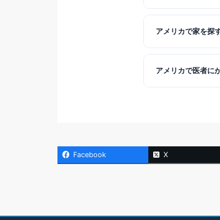
まずはビザ取得、住
ザ・銀行口座・携帯
アメリカで家を探
アメリカでは学区（S
の人間関係に大きく
アメリカで医者に
購入の判断基準を詳
アメリカの医療システム
使い分けなど、「医
確認することをお勧
Facebook
X