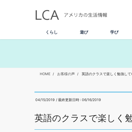
コ
ナ
ン
ビ
テ
ゲ
ン
ー
ツ
シ
くらし
遊び
学び
へ
ョ
ス
ン
キ
に
ッ
移
プ
動
HOME
お客様の声
英語のクラスで楽しく勉強して
04/15/2019
/ 最終更新日時 :
06/16/2019
英語のクラスで楽しく