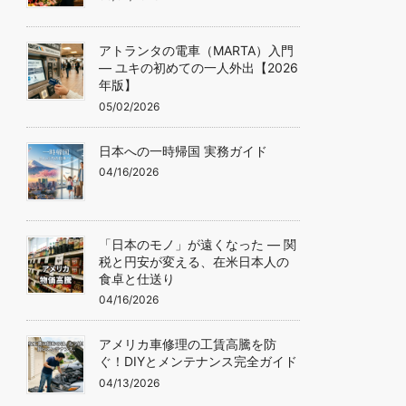
アトランタの電車（MARTA）入門
— ユキの初めての一人外出【2026
年版】
05/02/2026
日本への一時帰国 実務ガイド
04/16/2026
「日本のモノ」が遠くなった ― 関
税と円安が変える、在米日本人の
食卓と仕送り
04/16/2026
アメリカ車修理の工賃高騰を防
ぐ！DIYとメンテナンス完全ガイド
04/13/2026