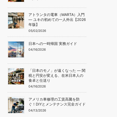
アトランタの電車（MARTA）入門
— ユキの初めての一人外出【2026
年版】
05/02/2026
日本への一時帰国 実務ガイド
04/16/2026
「日本のモノ」が遠くなった ― 関
税と円安が変える、在米日本人の
食卓と仕送り
04/16/2026
アメリカ車修理の工賃高騰を防
ぐ！DIYとメンテナンス完全ガイド
04/13/2026