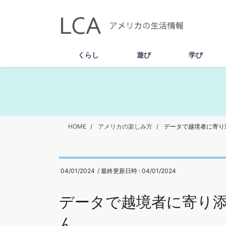
コ
ナ
ン
ビ
テ
ゲ
ン
ー
ツ
シ
くらし
遊び
学び
へ
ョ
ス
ン
キ
に
ッ
移
プ
動
HOME
アメリカの楽しみ方
データで越境者に寄り
04/01/2024
/ 最終更新日時 :
04/01/2024
データで越境者に寄り
ん